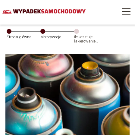
Strona główna
Motoryzacja
Ile kosztuje
lakierowanie
auta? Przegląd
cen i czynników
wpływających
na koszt