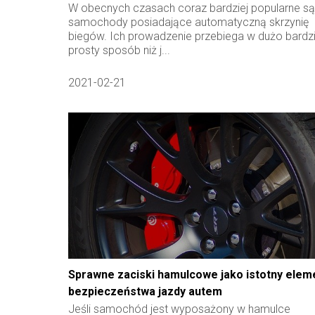
W obecnych czasach coraz bardziej popularne są
samochody posiadające automatyczną skrzynię
biegów. Ich prowadzenie przebiega w dużo bardzi
prosty sposób niż j...
2021-02-21
Sprawne zaciski hamulcowe jako istotny elem
bezpieczeństwa jazdy autem
Jeśli samochód jest wyposażony w hamulce