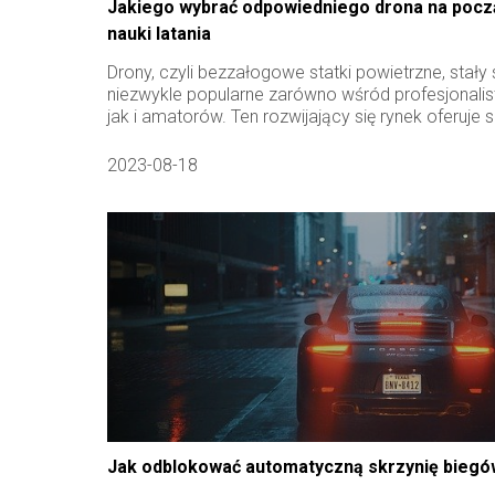
Jakiego wybrać odpowiedniego drona na pocz
nauki latania
Drony, czyli bezzałogowe statki powietrzne, stały 
niezwykle popularne zarówno wśród profesjonalis
jak i amatorów. Ten rozwijający się rynek oferuje sz
2023-08-18
Jak odblokować automatyczną skrzynię bieg