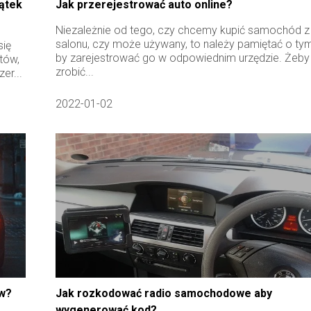
ątek
Jak przerejestrować auto online?
Niezależnie od tego, czy chcemy kupić samochód z
salonu, czy może używany, to należy pamiętać o tym
się
by zarejestrować go w odpowiednim urzędzie. Żeby
tów,
zrobić...
er...
2022-01-02
ów?
Jak rozkodować radio samochodowe aby
wygenerować kod?