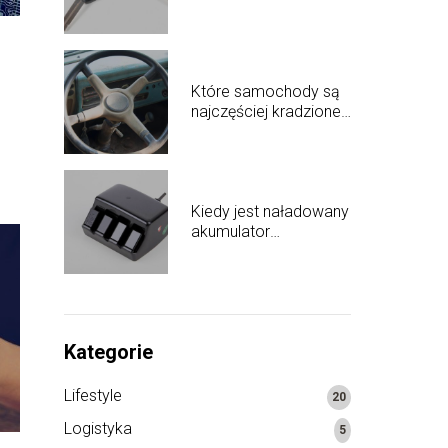
wszystko, co musisz
wiedzieć
Które samochody są
najczęściej kradzione?
Przegląd popularnych
celów złodziei
Kiedy jest naładowany
akumulator
samochodowy: oznaki
i wskazówki
Kategorie
Lifestyle
20
Logistyka
5