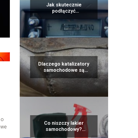
Jak skutecznie
podłączyć
samochodowy
transmiter i cieszyć się
doskonałym dźwiękiem
Dlaczego katalizatory
samochodowe są
kradzione: przyczyny i
konsekwencje
 o
Co niszczy lakier
owe
samochodowy?
Największe zagrożenia