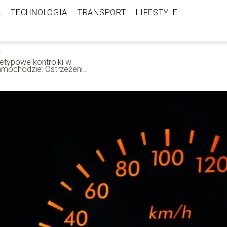
A
TECHNOLOGIA
TRANSPORT
LIFESTYLE
ietypowe kontrolki w
amochodzie: Ostrzeżenia
 wskazówki