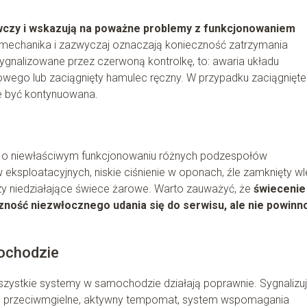
wczy i wskazują na poważne problemy z funkcjonowaniem
 mechanika i zazwyczaj oznaczają konieczność zatrzymania
ygnalizowane przez czerwoną kontrolkę, to: awaria układu
kowego lub zaciągnięty hamulec ręczny. W przypadku zaciągnięt
e być kontynuowana.
wcy o niewłaściwym funkcjonowaniu różnych podzespołów
 eksploatacyjnych, niskie ciśnienie w oponach, źle zamknięty w
zy niedziałające świece żarowe. Warto zauważyć, że
świecenie
zność niezwłocznego udania się do serwisu, ale nie powinno
mochodzie
 wszystkie systemy w samochodzie działają poprawnie. Sygnalizu
we, przeciwmgielne, aktywny tempomat, system wspomagania