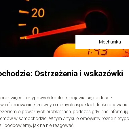
Mechanika
chodzie: Ostrzeżenia i wskazówki
z więcej nietypowych kontrolki pojawia się na desce
olę w informowaniu kierowcy o różnych aspektach funkcjonowania
rzeżeniem o poważnych problemach, podczas gdy inne informują
systemów w samochodzie. W tym artykule omówimy różne nietyp
e i podpowiemy, jak na nie reagować.