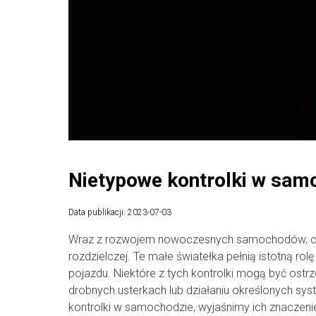
Nietypowe kontrolki w samo
Data publikacji: 2023-07-03
Wraz z rozwojem nowoczesnych samochodów, cora
rozdzielczej. Te małe światełka pełnią istotną r
pojazdu. Niektóre z tych kontrolki mogą być ost
drobnych usterkach lub działaniu określonych 
kontrolki w samochodzie, wyjaśnimy ich znaczeni