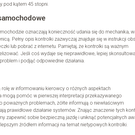
y pod kątem 45 stopni.
i samochodowe
 samochodzie oznaczają konieczność udania się do mechanika, w
icą. Pełny opis kontrolki zazwyczaj znajduje się w instrukcji obs
ki lub pobrać z internetu. Pamiętaj, że kontrolki są ważnym
lizować. Jeśli coś wydaje się nieprawidłowe, lepiej skonsultow
problem i podjąć odpowiednie działania.
 rolę w informowaniu kierowcy o różnych aspektach
a mogą pomóc w pierwszej interpretacji przekazywanego
 o poważnych problemach, żółte informują o niewłaściwym
zają prawidłowe działanie systemów. Znając znaczenie tych kont
my zapewnić sobie bezpieczną jazdę i uniknąć potencjalnych awa
ajlepszym źródłem informacji na temat nietypowych kontrolki.