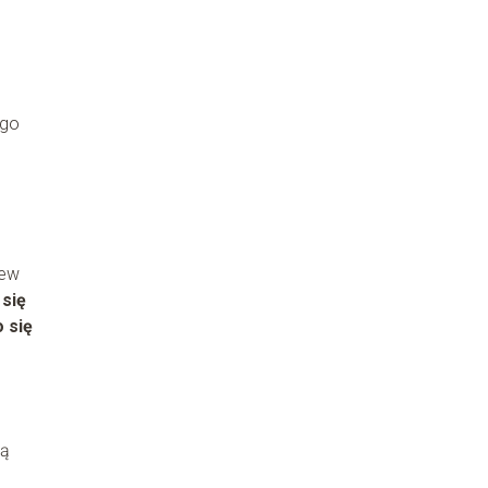
ego
lew
 się
 się
ją