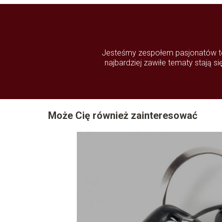
Jesteśmy zespołem pasjonatów tech
najbardziej zawiłe tematy stają s
Może Cię również zainteresować