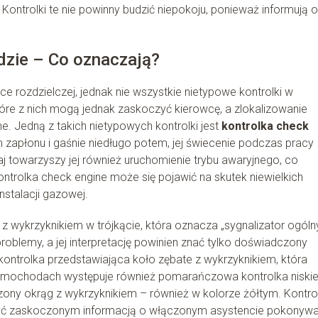
ontrolki te nie powinny budzić niepokoju, ponieważ informują o
dzie – Co oznaczają?
 rozdzielczej, jednak nie wszystkie nietypowe kontrolki w
e z nich mogą jednak zaskoczyć kierowcę, a zlokalizowanie
. Jedną z takich nietypowych kontrolki jest
kontrolka check
 zapłonu i gaśnie niedługo potem, jej świecenie podczas pracy
j towarzyszy jej również uruchomienie trybu awaryjnego, co
ntrolka check engine może się pojawić na skutek niewielkich
nstalacji gazowej.
z wykrzyknikiem w trójkącie, która oznacza „sygnalizator ogólny
oblemy, a jej interpretację powinien znać tylko doświadczony
 kontrolka przedstawiająca koło zębate z wykrzyknikiem, która
 samochodach występuje również pomarańczowa kontrolka niski
zony okrąg z wykrzyknikiem – również w kolorze żółtym. Kontrol
 być zaskoczonym informacją o włączonym asystencie pokonywa