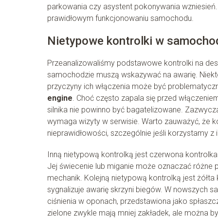
parkowania czy asystent pokonywania wzniesień. K
prawidłowym funkcjonowaniu samochodu.
Nietypowe kontrolki w samocho
Przeanalizowaliśmy podstawowe kontrolki na desce
samochodzie muszą wskazywać na awarię. Niektór
przyczyny ich włączenia może być problematyczne
engine
. Choć często zapala się przed włączeniem
silnika nie powinno być bagatelizowane. Zazwycza
wymaga wizyty w serwisie. Warto zauważyć, że ko
nieprawidłowości, szczególnie jeśli korzystamy z i
Inną nietypową kontrolką jest czerwona kontrolka 
Jej świecenie lub miganie może oznaczać różne pr
mechanik. Kolejną nietypową kontrolką jest żółta
sygnalizuje awarię skrzyni biegów. W nowszych
ciśnienia w oponach, przedstawiona jako spłaszc
zielone zwykle mają mniej zakładek, ale można