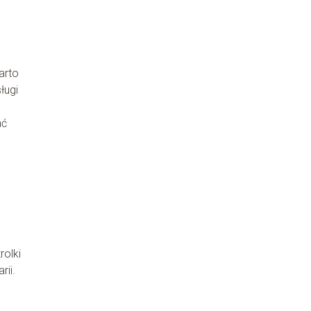
arto
ługi
ać
rolki
rii.