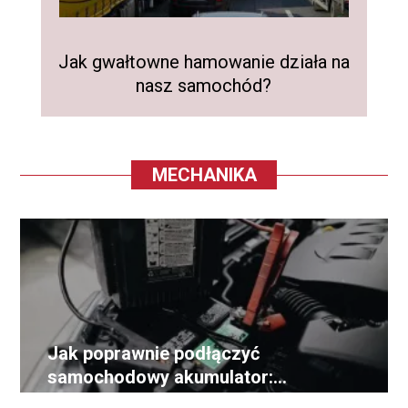
Jak gwałtowne hamowanie działa na
Or
nasz samochód?
MECHANIKA
Jak poprawnie podłączyć
samochodowy akumulator:
praktyczny poradnik