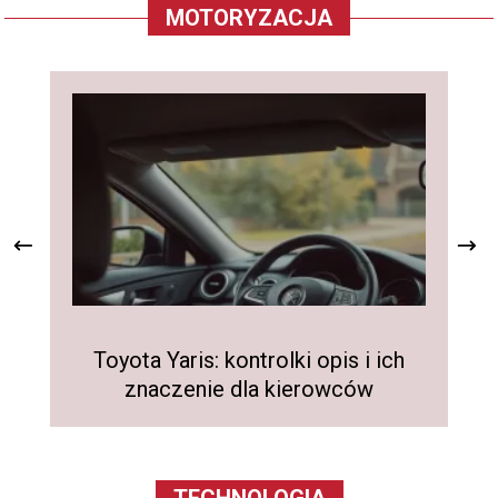
MOTORYZACJA
Toyota Yaris: kontrolki opis i ich
K
znaczenie dla kierowców
sa